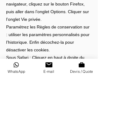
navigateur, cliquez sur le bouton Firefox,
puis aller dans l’onglet Options. Cliquer sur
l’onglet Vie privée.
Paramétrez les Règles de conservation sur
: utiliser les paramètres personnalisés pour
l’historique. Enfin décochez-la pour
désactiver les cookies.
Sous Safari : Cliquez en haut à droite du
navigateur sur le pictogramme de menu
WhatsApp
E-mail
Devis / Quote
(symbolisé par un rouage). Sélectionnez
Paramètres. Cliquez sur Afficher les
paramètres avancés. Dans la section «
Confidentialité », cliquez sur Paramètres de
contenu. Dans la section « Cookies », vous
pouvez bloquer les cookies.
Sous Chrome : Cliquez en haut à droite du
navigateur sur le pictogramme de menu
(symbolisé par trois lignes horizontales).