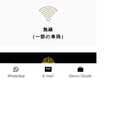
無線
（一部の車両）
ヴェルサイユインタープレステ
WhatsApp
E-mail
Devis / Quote
ージ-VIPサービス
ヴェルサイユインタープレステージ-パ
リを拠点とするVIPサービスは、旅客輸
送を専門としています。
その一流で優れたサービスで、VIPサー
ビスはフランスとヨーロッパを横断する
すべてのあなたの専門的または個人的な
旅行のためにあなたに同行します。