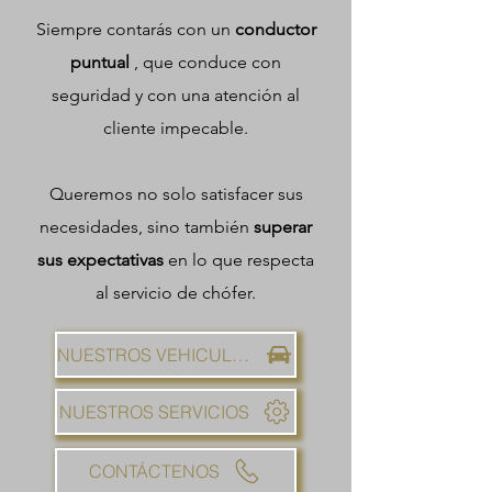
Siempre contarás con un
conductor
puntual
, que conduce con
seguridad y con una atención al
cliente impecable.
Queremos no solo satisfacer sus
necesidades, sino también
superar
sus expectativas
en lo que respecta
al servicio de chófer.
NUESTROS VEHICULOS
NUESTROS SERVICIOS
CONTÁCTENOS