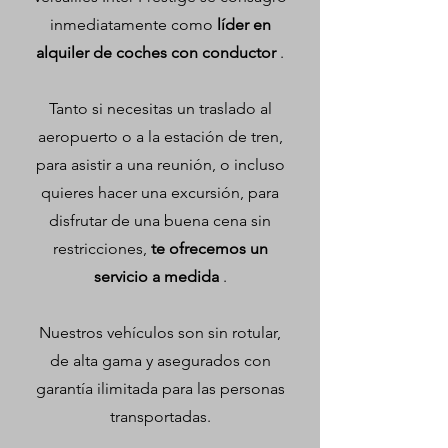
inmediatamente como
líder en
alquiler de coches con conductor
.
Tanto si necesitas un traslado al
aeropuerto o a la estación de tren,
para asistir a una reunión, o incluso
quieres hacer una excursión, para
disfrutar de una buena cena sin
restricciones,
te ofrecemos un
servicio a medida
.
Nuestros vehículos son sin rotular,
de alta gama y asegurados con
garantía ilimitada para las personas
transportadas.