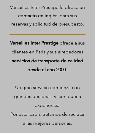
Versailles Inter Prestige le ofrece un
contacto en inglés
para sus
reservas y solicitud de presupesto.
Versailles Inter Prestige
ofrece a sus
clientes en París y sus alrededores
servicios de transporte de calidad
desde el año 2000
.
Un gran servicio comienza con
grandes personas, y
con buena
experiencia.
Por esta razón, tratamos de reclutar
a las mejores personas.