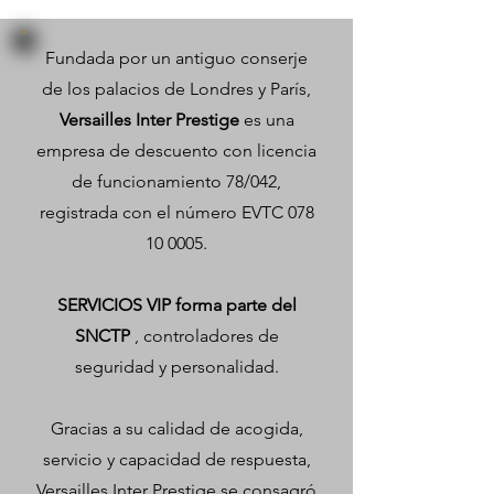
Fundada por un antiguo conserje
de los palacios de Londres y París,
Versailles Inter Prestige
es una
empresa de descuento con licencia
de funcionamiento 78/042,
registrada con el número EVTC
078
10 0005
.
SERVICIOS VIP forma parte del
SNCTP
, controladores de
seguridad y personalidad.
Gracias a su calidad de acogida,
servicio y capacidad de respuesta,
Versailles Inter Prestige se consagró